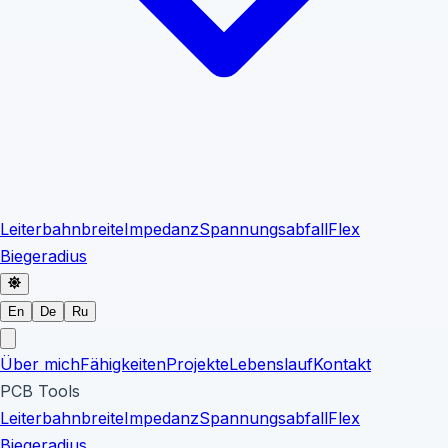
Leiterbahnbreite
Impedanz
Spannungsabfall
Flex
Biegeradius
En
De
Ru
Über mich
Fähigkeiten
Projekte
Lebenslauf
Kontakt
PCB Tools
Leiterbahnbreite
Impedanz
Spannungsabfall
Flex
Biegeradius